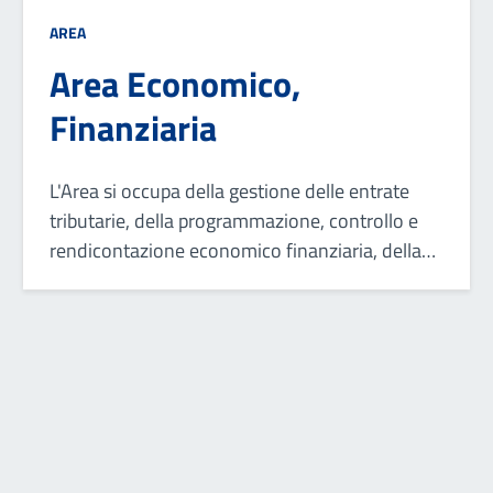
AREA
Area Economico,
Finanziaria
L'Area si occupa della gestione delle entrate
tributarie, della programmazione, controllo e
rendicontazione economico finanziaria, della
gestione del bilancio e assolvimento degli
obblighi fiscali e della gestione del trattamento
economico del personale.