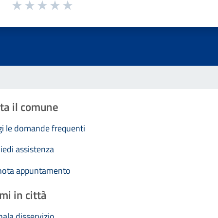
1 a 5 stelle la pagina
Valuta 1 stelle su 5
Valuta 2 stelle su 5
Valuta 3 stelle su 5
Valuta 4 stelle su 5
Valuta 5 stelle su 5
ta il comune
i le domande frequenti
iedi assistenza
nota appuntamento
mi in città
ala disservizio