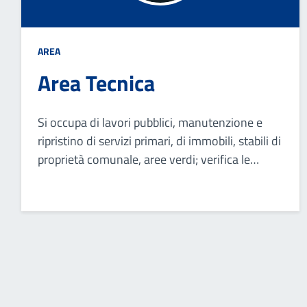
AREA
Area Tecnica
Si occupa di lavori pubblici, manutenzione e
ripristino di servizi primari, di immobili, stabili di
proprietà comunale, aree verdi; verifica le
pratiche edilizie presentate dai privati per
nuove costruzioni o per la ristrutturazione di
quelle esistenti.