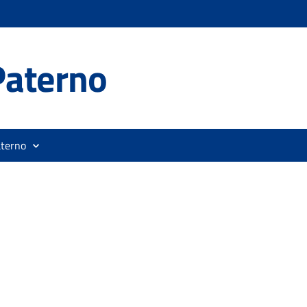
Paterno
aterno