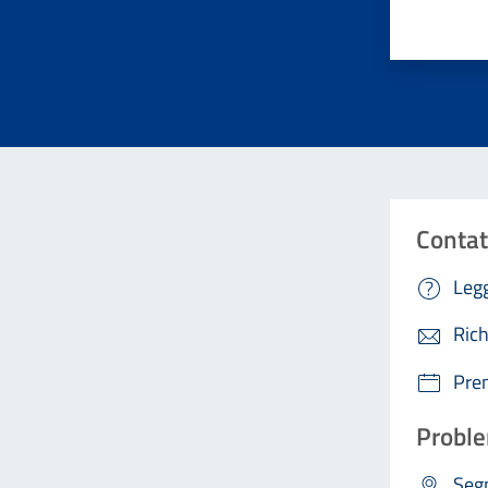
Valuta da 
Contat
Legg
Rich
Pre
Proble
Segn