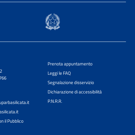
Prenota appuntamento
 2
Leggi le FAQ
0766
Segnalazione disservizio
Dichiarazione di accessibilità
P.N.R.R.
arbasilicata.it
licata.it
Ciao 👋
n il Pubblico
Come posso esserti utile?
smart_toy