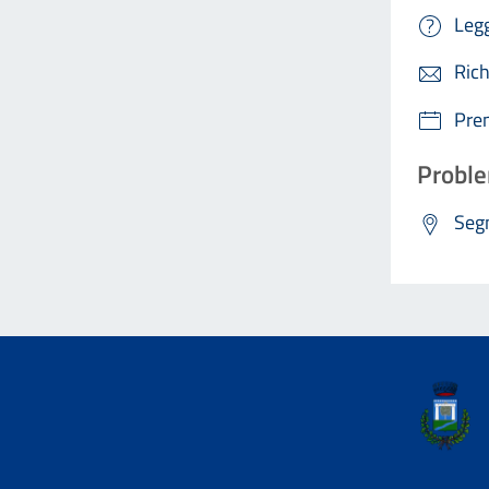
Legg
Rich
Pre
Proble
Segn