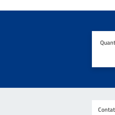
Quant
Valuta da 
Contat