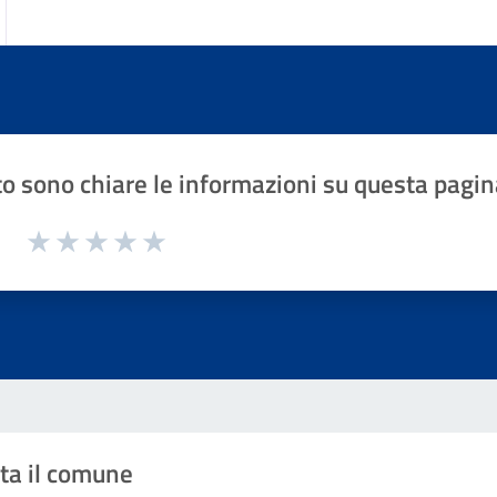
o sono chiare le informazioni su questa pagin
1 a 5 stelle la pagina
Valuta 1 stelle su 5
Valuta 2 stelle su 5
Valuta 3 stelle su 5
Valuta 4 stelle su 5
Valuta 5 stelle su 5
ta il comune