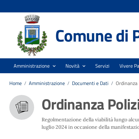
Comune di 
Amministrazione
Novità
Servizi
Vivere P
Home
/
Amministrazione
/
Documenti e Dati
/
Ordinanza 
Ordinanza Poliz
Regolmentazione della viabilità lungo alcun
luglio 2024 in occasione della manifestazio