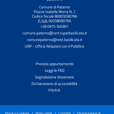
Comune di Paterno
Piazza Isabella Morra N. 2
Codice fiscale 80003290766
P. IVA:
00258090760
+39 0975 340301
comune.paterno@cert.ruparbasilicata.it
comunepaterno@rete.basilicata.it
URP - Ufficio Relazioni con il Pubblico
Prenota appuntamento
Leggi le FAQ
Segnalazione disservizio
Dichiarazione di accessibilità
P.N.R.R.
Privacy-Cookies
|
Note Legali
|
Contatti
|
Dichiarazione di