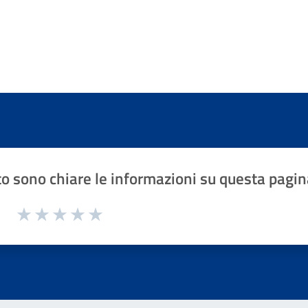
o sono chiare le informazioni su questa pagin
1 a 5 stelle la pagina
Valuta 1 stelle su 5
Valuta 2 stelle su 5
Valuta 3 stelle su 5
Valuta 4 stelle su 5
Valuta 5 stelle su 5