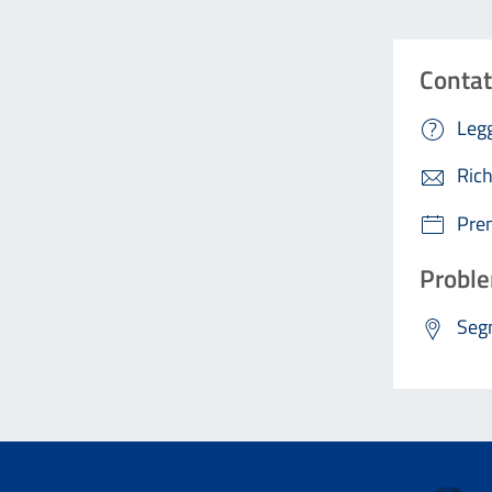
Contat
Legg
Rich
Pre
Proble
Segn