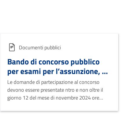
Documenti pubblici
Bando di concorso pubblico
per esami per l’assunzione, a
tempo indeterminato e full-
Le domande di partecipazione al concorso
time di N. 1 unità
devono essere presentate ntro e non oltre il
appartenente all’Area degli
giorno 12 del mese di novembre 2024 ore
20.00
istruttori. - Area Polizia
Locale. Codice Procedura
F295-Polizia Locale-2024