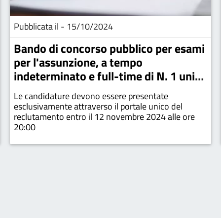
Pubblicata il - 15/10/2024
Bando di concorso pubblico per esami
per l'assunzione, a tempo
indeterminato e full-time di N. 1 unità
appartenente all'Area degli istruttori.
Le candidature devono essere presentate
- Area Polizia Locale. Codice
esclusivamente attraverso il portale unico del
Procedura F295-Polizia Locale-2024
reclutamento entro il 12 novembre 2024 alle ore
20:00