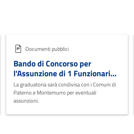
Documenti pubblici
Bando di Concorso per
l'Assunzione di 1 Funzionario
Tecnico a Tempo
La graduatoria sarà condivisa con i Comuni di
Indeterminato - Comune di
Paterno e Montemurro per eventuali
Moliterno
assunzioni.