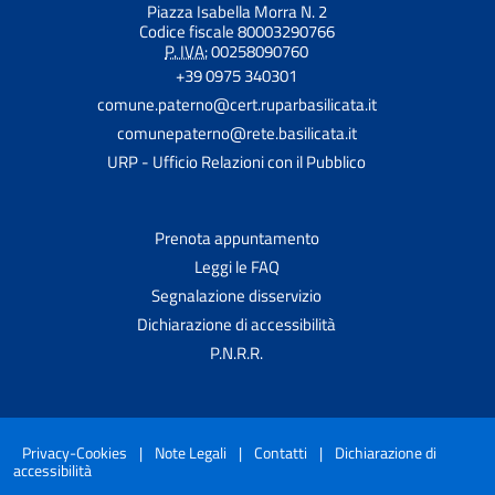
Piazza Isabella Morra N. 2
Codice fiscale 80003290766
P. IVA:
00258090760
+39 0975 340301
comune.paterno@cert.ruparbasilicata.it
comunepaterno@rete.basilicata.it
URP - Ufficio Relazioni con il Pubblico
Prenota appuntamento
Leggi le FAQ
Segnalazione disservizio
Dichiarazione di accessibilità
P.N.R.R.
Privacy-Cookies
|
Note Legali
|
Contatti
|
Dichiarazione di
accessibilità