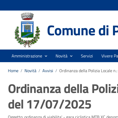
Comune di 
Amministrazione
Novità
Servizi
Vivere P
Home
/
Novità
/
Avvisi
/
Ordinanza della Polizia Locale 
Ordinanza della Poliz
del 17/07/2025
Oggetto: ordinanza di viabilita' - gara ciclistica MTB XC denom