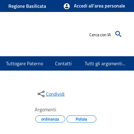
Accedi all'area personale
Regione Basilicata
Cerca con IA
Tuttogare Paterno
Contatti
Tutti gli argomenti...
Condividi
Argomenti
ordinanza
Polizia