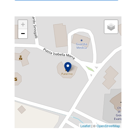
+
−
Leaflet
| ©
OpenStreetMap