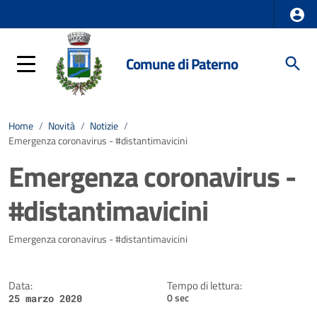
Comune di Paterno
Home
/
Novità
/
Notizie
/
Emergenza coronavirus - #distantimavicini
Emergenza coronavirus -
#distantimavicini
Dettagli della notizia
Emergenza coronavirus - #distantimavicini
Data:
Tempo di lettura:
0 sec
25 marzo 2020