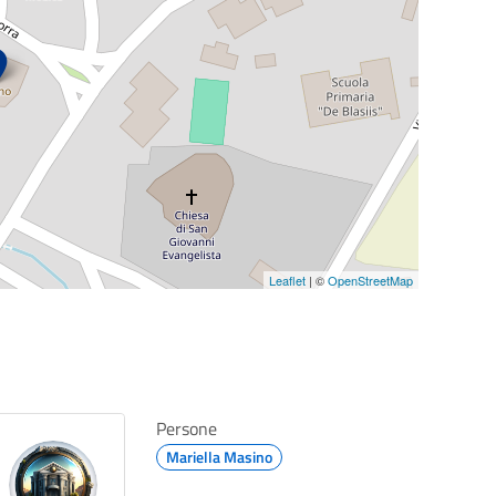
Leaflet
| ©
OpenStreetMap
Persone
Mariella Masino