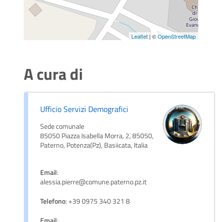
Leaflet
| ©
OpenStreetMap
A cura di
Ufficio Servizi Demografici
Sede comunale
85050 Piazza Isabella Morra, 2, 85050,
Paterno, Potenza(Pz), Basiicata, Italia
Email
:
alessia.pierre@comune.paterno.pz.it
Telefono
: +39 0975 340 321 8
Email
: