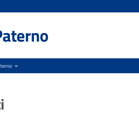
Paterno
aterno
i